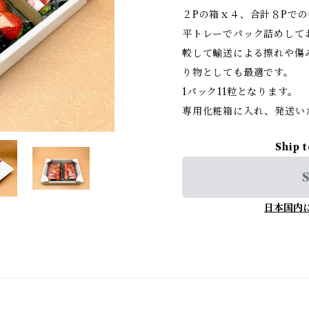
２Pの箱ｘ４、合計８Pで
平トレーでパック詰めして
較して輸送による擦れや傷
り物としても最適です。
1パック11粒となります。
専用化粧箱に入れ、発送い
Ship 
S
日本国内