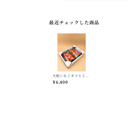
最近チェックした商品
大粒いちごギフト２Ｐ
ｘ４
¥6,400